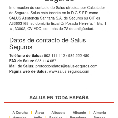
Información de contacto de Salus ofrecida por Calculador
de Seguros: Salus esta inscrita en la D.G.S.F.P. como
SALUS Asistencia Sanitaria S.A. de Seguros su CIF es
A33603168, su domicilio fiscal C/ Posada Herrera, 1 Bis, 1
ﾺ, 33002, OVIEDO, con más de 72 de antigüedad.
Datos de contacto de Salus
Seguros
Teléfono de Salus:
902 111 112 / 985 222 480
FAX de Salus:
985 114 057
Mail de Salus:
protecciondatos@salus-seguros.com
Página web de Salus:
www.salus-seguros.com
SALUS EN TODA ESPAÑA
A Coruña
Álava
Albacete
Alicante
Almería
Asturias
Ávila
Badajoz
Barcelona
Burgos