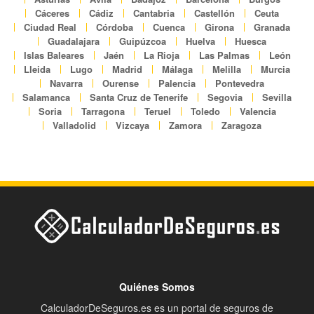
Cáceres
Cádiz
Cantabria
Castellón
Ceuta
Ciudad Real
Córdoba
Cuenca
Girona
Granada
Guadalajara
Guipúzcoa
Huelva
Huesca
Islas Baleares
Jaén
La Rioja
Las Palmas
León
Lleida
Lugo
Madrid
Málaga
Melilla
Murcia
Navarra
Ourense
Palencia
Pontevedra
Salamanca
Santa Cruz de Tenerife
Segovia
Sevilla
Soria
Tarragona
Teruel
Toledo
Valencia
Valladolid
Vizcaya
Zamora
Zaragoza
Quiénes Somos
CalculadorDeSeguros.es es un portal de seguros de