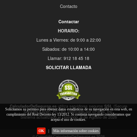
Contacto
Contactar
HORARIO:
Lunes a Viernes: de 9:00 a 22:00
Sábados: de 10:00 a 14:00
Llamar: 912 18 45 18
SOLICITAR LLAMADA
CalculadorDeSeguros.es
utiliza servidores seguros
SSL
(Secure
Solicitamos su permiso para obtener datos estadísticos de su navegación en esta web, en
Sockets Layer), HTTPS verificado por cPanel, Inc.
cumplimiento del Real Decreto-ley 13/2012. Si continúa navegando consideramos que
Sistema actualizado el Domingo, 9 de Agosto de 2026
acepta el uso de cookies.
OK
|
Más información sobre cookies
© Copyright CalculadorDeSeguros.es 2026