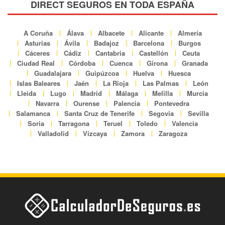
DIRECT SEGUROS EN TODA ESPAÑA
A Coruña
Álava
Albacete
Alicante
Almería
Asturias
Ávila
Badajoz
Barcelona
Burgos
Cáceres
Cádiz
Cantabria
Castellón
Ceuta
Ciudad Real
Córdoba
Cuenca
Girona
Granada
Guadalajara
Guipúzcoa
Huelva
Huesca
Islas Baleares
Jaén
La Rioja
Las Palmas
León
Lleida
Lugo
Madrid
Málaga
Melilla
Murcia
Navarra
Ourense
Palencia
Pontevedra
Salamanca
Santa Cruz de Tenerife
Segovia
Sevilla
Soria
Tarragona
Teruel
Toledo
Valencia
Valladolid
Vizcaya
Zamora
Zaragoza