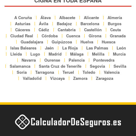
CIGNA EN TODA ESPAÑA
A Coruña
Álava
Albacete
Alicante
Almería
Asturias
Ávila
Badajoz
Barcelona
Burgos
Cáceres
Cádiz
Cantabria
Castellón
Ceuta
Ciudad Real
Córdoba
Cuenca
Girona
Granada
Guadalajara
Guipúzcoa
Huelva
Huesca
Islas Baleares
Jaén
La Rioja
Las Palmas
León
Lleida
Lugo
Madrid
Málaga
Melilla
Murcia
Navarra
Ourense
Palencia
Pontevedra
Salamanca
Santa Cruz de Tenerife
Segovia
Sevilla
Soria
Tarragona
Teruel
Toledo
Valencia
Valladolid
Vizcaya
Zamora
Zaragoza